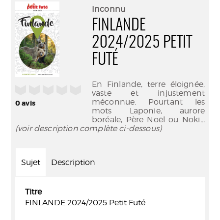
(Nouve
par
Inconnu
fenêtr
mail
FINLANDE
2024/2025 PETIT
FUTÉ
En Finlande, terre éloignée,
/5
vaste et injustement
méconnue. Pourtant les
0
avis
mots Laponie, aurore
boréale, Père Noël ou Noki
...
(voir description complète ci-dessous)
Sujet
Description
Titre
FINLANDE 2024/2025 Petit Futé