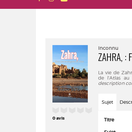
Inconnu
ZAHRA, :
La vie de Zah
de l’Atlas a
description co
Sujet
Descr
/5
0
avis
Titre