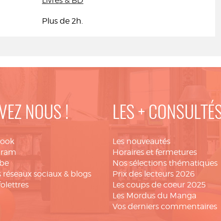
Livres & BD
Plus de 2h.
VEZ NOUS !
LES + CONSULTÉ
book
Les nouveautés
gram
Horaires et fermetures
be
Nos sélections thématiques
 réseaux sociaux & blogs
Prix des lecteurs 2026
folettres
Les coups de coeur 2025
Les Mordus du Manga
Vos derniers commentaires