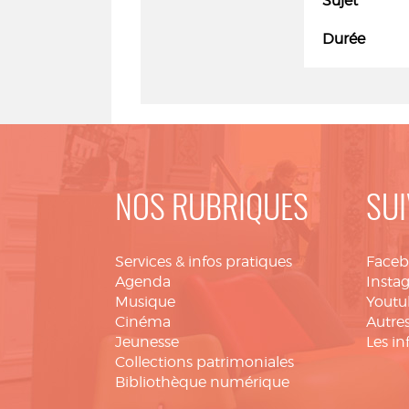
Sujet
Durée
NOS RUBRIQUES
SUI
Services & infos pratiques
Face
Agenda
Insta
Musique
Youtu
Cinéma
Autres
Jeunesse
Les in
Collections patrimoniales
Bibliothèque numérique