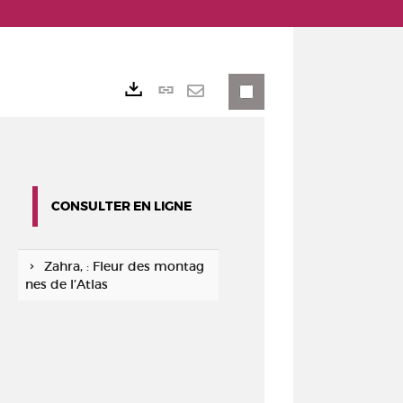
Lien
Exports
permanent
Envoyer
(Nouvelle
par
fenêtre)
mail
CONSULTER EN LIGNE
Zahra, : Fleur des montag
nes de l’Atlas