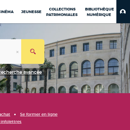
COLLECTIONS
BIBLIOTHÈQUE
CINÉMA
JEUNESSE
PATRIMONIALES
NUMÉRIQUE
Recherche avancée
achat
Se former en ligne
infolettres