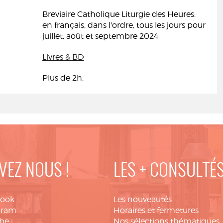
Breviaire Catholique Liturgie des Heures:
en français, dans l'ordre, tous les jours pour
juillet, août et septembre 2024
Livres & BD
Plus de 2h.
VEZ NOUS !
LES + CONSULTÉ
book
Les nouveautés
gram
Horaires et fermetures
be
Nos sélections thématiques