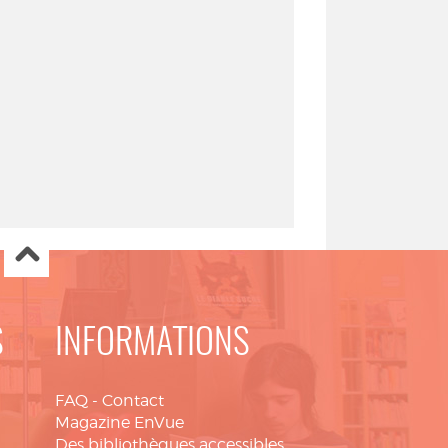
S
INFORMATIONS
FAQ
-
Contact
Magazine EnVue
Des bibliothèques accessibles