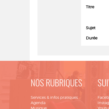
Titre
Sujet
Durée
NOS RUBRIQUES
SUI
Services & infos pratiques
Face
Agenda
Insta
Musique
Youtu