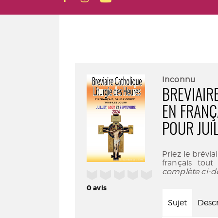
Inconnu
BREVIAIR
EN FRANÇ
POUR JUI
Priez le brévia
français tout
complète ci-d
/5
0
avis
Sujet
Descr