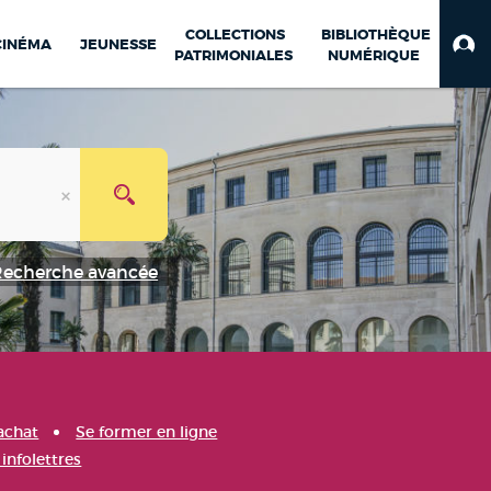
COLLECTIONS
BIBLIOTHÈQUE
CINÉMA
JEUNESSE
PATRIMONIALES
NUMÉRIQUE
Recherche avancée
achat
Se former en ligne
infolettres