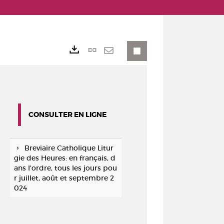
Lien
Exports
permanent
Envoyer
(Nouvelle
par
fenêtre)
mail
CONSULTER EN LIGNE
Breviaire Catholique Litur
gie des Heures: en français, d
ans l'ordre, tous les jours pou
r juillet, août et septembre 2
024