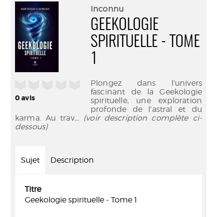
(Nouve
par
Inconnu
fenêtr
mail
GEEKOLOGIE
SPIRITUELLE - TOME
1
Plongez dans l’univers
/5
fascinant de la Geekologie
0
avis
spirituelle, une exploration
profonde de l’astral et du
karma. Au trav
... (voir description complète ci-
dessous)
Sujet
Description
Titre
Geekologie spirituelle - Tome 1