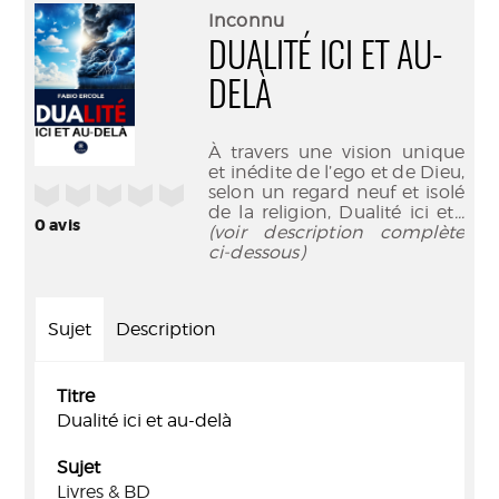
(Nouve
par
Inconnu
fenêtr
mail
DUALITÉ ICI ET AU-
DELÀ
À travers une vision unique
et inédite de l’ego et de Dieu,
/5
selon un regard neuf et isolé
de la religion, Dualité ici et
...
0
avis
(voir description complète
ci-dessous)
Sujet
Description
Titre
Dualité ici et au-delà
Sujet
Livres & BD