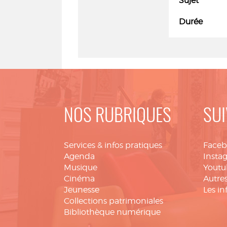
Sujet
Durée
NOS RUBRIQUES
SUI
Services & infos pratiques
Face
Agenda
Insta
Musique
Youtu
Cinéma
Autres
Jeunesse
Les in
Collections patrimoniales
Bibliothèque numérique