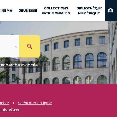
COLLECTIONS
BIBLIOTHÈQUE
CINÉMA
JEUNESSE
PATRIMONIALES
NUMÉRIQUE
Recherche avancée
achat
Se former en ligne
infolettres