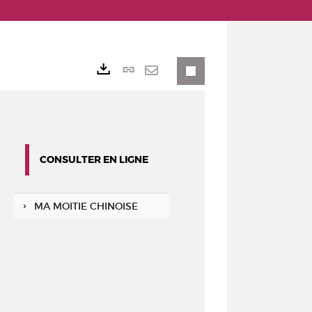
Lien
Exports
permanent
Envoyer
(Nouvelle
par
fenêtre)
mail
CONSULTER EN LIGNE
MA MOITIE CHINOISE