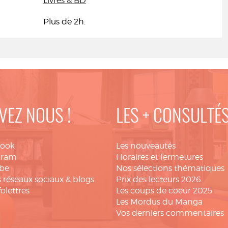
Livres & BD
Plus de 2h.
VEZ NOUS !
LES + CONSULTÉ
book
Les nouveautés
gram
Horaires et fermetures
be
Nos sélections thématiques
 réseaux sociaux & blogs
Prix des lecteurs 2026
folettres
Les coups de coeur 2025
Les Mordus du Manga
Vos derniers commentaires