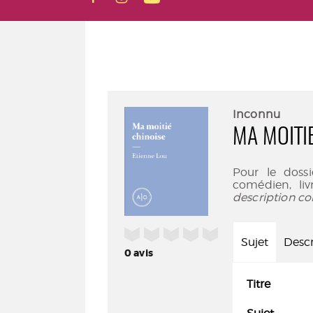
Inconnu
MA MOITI
Pour le doss
comédien, liv
description co
/5
Sujet
Descr
0
avis
Titre