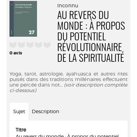
(Nouve
par
Inconnu
fenêtr
mail
AU REVERS DU
MONDE : À PROPOS
DU POTENTIEL
/5
RÉVOLUTIONNAIRE
0
avis
DE LA SPIRITUALITÉ
Yoga, tarot, astrologie, ayahuasca et autres rites
puisés dans des traditions millénaires effectuent
une percée dans not
... (voir description complète
ci-dessous)
Sujet
Description
Titre
Au revers du monde : À propos du potentiel