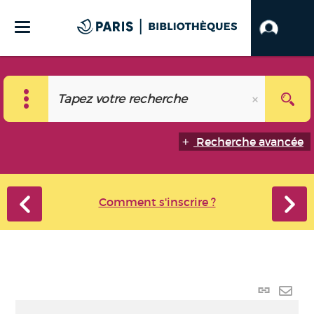
Recherche avancée
Comment s'inscrire ?
Lien
perma
Envo