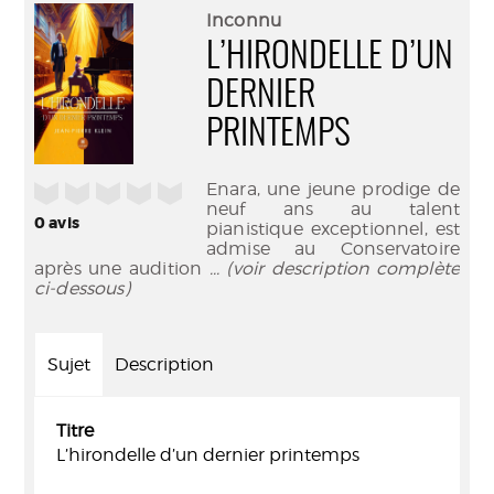
(Nouve
par
Inconnu
fenêtr
mail
L’HIRONDELLE D’UN
DERNIER
PRINTEMPS
Enara, une jeune prodige de
/5
neuf ans au talent
0
avis
pianistique exceptionnel, est
admise au Conservatoire
après une audition
... (voir description complète
ci-dessous)
Sujet
Description
Titre
L’hirondelle d’un dernier printemps