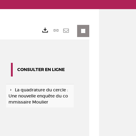
Lien
Exports
permanent
Envoyer
(Nouvelle
par
fenêtre)
mail
CONSULTER EN LIGNE
La quadrature du cercle :
Une nouvelle enquête du co
mmissaire Moulier