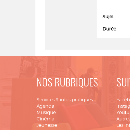
Sujet
Durée
NOS RUBRIQUES
SUI
Services & infos pratiques
Face
Agenda
Insta
Musique
Youtu
Cinéma
Autres
Jeunesse
Les in