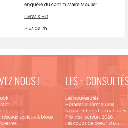
enquête du commissaire Moulier
Livres & BD
Plus de 2h.
VEZ NOUS !
LES + CONSULTÉ
book
Les nouveautés
gram
Horaires et fermetures
be
Nos sélections thématiques
 réseaux sociaux & blogs
Prix des lecteurs 2026
folettres
Les coups de coeur 2025