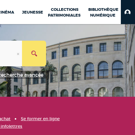
COLLECTIONS
BIBLIOTHÈQUE
CINÉMA
JEUNESSE
PATRIMONIALES
NUMÉRIQUE
Recherche avancée
achat
Se former en ligne
infolettres