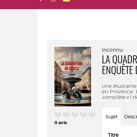
Inconnu
LA QUADR
ENQUÊTE 
Une étudiante e
en-Provence. 
complète ci-d
/5
Sujet
Descr
0
avis
Titre