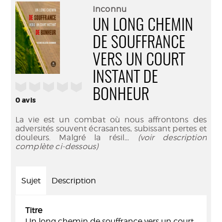
(Nouve
par
Inconnu
fenêtr
mail
UN LONG CHEMIN
DE SOUFFRANCE
VERS UN COURT
INSTANT DE
/5
BONHEUR
0
avis
La vie est un combat où nous affrontons des
adversités souvent écrasantes, subissant pertes et
douleurs. Malgré la résil
... (voir description
complète ci-dessous)
Sujet
Description
Titre
Un long chemin de souffrance vers un court