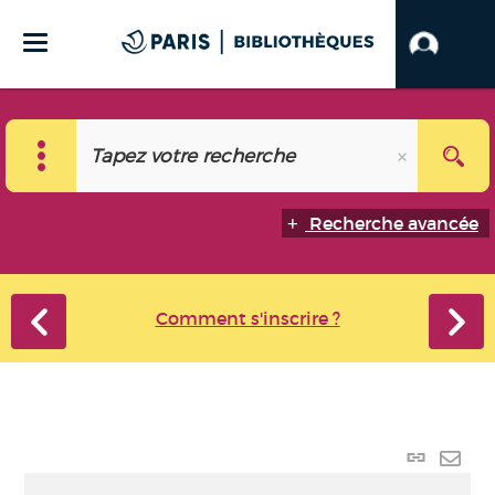
Recherche avancée
Comment s'inscrire ?
Lien
perma
Envo