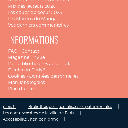
Prix des lecteurs 2026
Les coups de coeur 2025
Les Mordus du Manga
Vos derniers commentaires
INFORMATIONS
FAQ
-
Contact
Magazine EnVue
Des bibliothèques accessibles
Foreign in Paris ?
Cookies
-
Données personnelles
Mentions légales
Plan du site
|
|
paris.fr
Bibliothèques spécialisées et patrimoniales
|
Les conservatoires de la ville de Paris
|
Accessibilité : non conforme