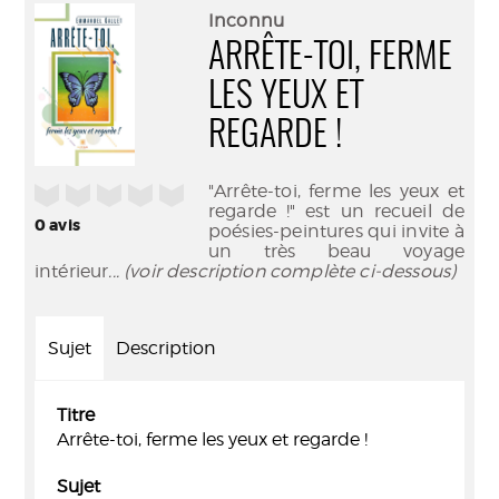
(Nouve
par
Inconnu
fenêtr
mail
ARRÊTE-TOI, FERME
LES YEUX ET
REGARDE !
"Arrête-toi, ferme les yeux et
/5
regarde !" est un recueil de
0
avis
poésies-peintures qui invite à
un très beau voyage
intérieur
... (voir description complète ci-dessous)
Sujet
Description
Titre
Arrête-toi, ferme les yeux et regarde !
Sujet