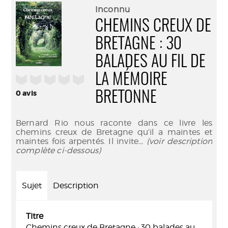
(Nouve
par
Inconnu
fenêtr
mail
CHEMINS CREUX DE
BRETAGNE : 30
BALADES AU FIL DE
LA MÉMOIRE
/5
0
avis
BRETONNE
Bernard Rio nous raconte dans ce livre les
chemins creux de Bretagne qu’il a maintes et
maintes fois arpentés. Il invite
... (voir description
complète ci-dessous)
Sujet
Description
Titre
Chemins creux de Bretagne : 30 balades au