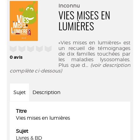
(Nouve
par
Inconnu
fenêtr
mail
VIES MISES EN
LUMIÈRES
«Vies mises en lumières» est
/5
un recueil de témoignages
de dix familles touchées par
0
avis
les maladies lysosomales.
Plus que d
... (voir description
complète ci-dessous)
Sujet
Description
Titre
Vies mises en lumières
Sujet
Livres & BD