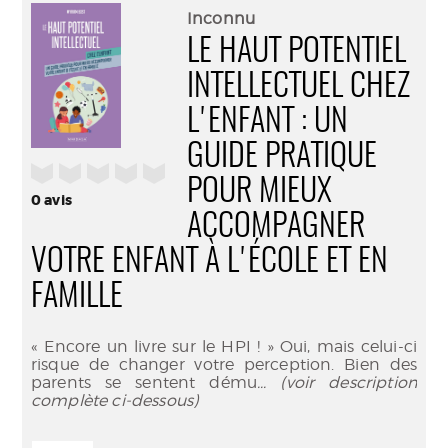
(Nouve
par
Inconnu
fenêtr
mail
LE HAUT POTENTIEL
INTELLECTUEL CHEZ
L'ENFANT : UN
GUIDE PRATIQUE
/5
POUR MIEUX
0
avis
ACCOMPAGNER
VOTRE ENFANT À L'ÉCOLE ET EN
FAMILLE
« Encore un livre sur le HPI ! » Oui, mais celui-ci
risque de changer votre perception. Bien des
parents se sentent dému
... (voir description
complète ci-dessous)