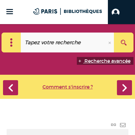
Recherche avancée
Comment s'inscrire ?
Lien
perma
Envo