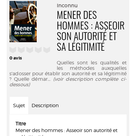
(Nouve
par
Inconnu
fenêtr
mail
MENER DES
HOMMES : ASSEOIR
SON AUTORITÉ ET
SA LÉGITIMITÉ
/5
0
avis
Quelles sont les qualités et
les méthodes auxquelles
s'adosser pour établir son autorité et sa légitimité
? Quelle démar
... (voir description complète ci-
dessous)
Sujet
Description
Titre
Mener des hommes : Asseoir son autorité et