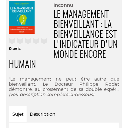
(Nouve
par
Inconnu
fenêtr
mail
LE MANAGEMENT
BIENVEILLANT : LA
BIENVEILLANCE EST
/5
L'INDICATEUR D'UN
0
avis
MONDE ENCORE
HUMAIN
"Le management ne peut être autre que
bienveillant. Le Docteur Philippe Rodet
démontre, au croisement de sa double expér
...
(voir description complète ci-dessous)
Sujet
Description