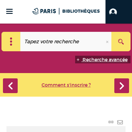
Recherche avancée
Comment s'inscrire ?
Lien
perma
Envo