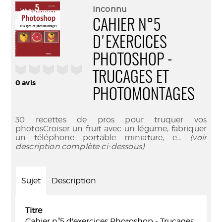
(Nouve
par
Inconnu
fenêtr
mail
CAHIER N°5
D'EXERCICES
PHOTOSHOP -
/5
TRUCAGES ET
0
avis
PHOTOMONTAGES
30 recettes de pros pour truquer vos
photosCroiser un fruit avec un légume, fabriquer
un téléphone portable miniature, e
... (voir
description complète ci-dessous)
Sujet
Description
Titre
Cahier n°5 d'exercices Photoshop - Trucages