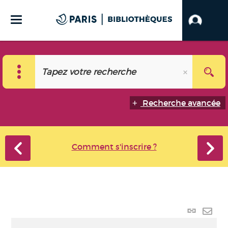
Recherche avancée
Comment s'inscrire ?
Lien
perma
Envo