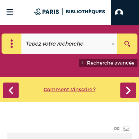
Recherche avancée
Comment s'inscrire ?
Lien
perma
Envo