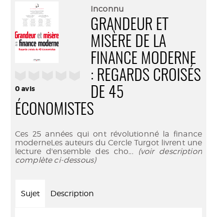
(Nouve
par
Inconnu
fenêtr
mail
GRANDEUR ET
MISÈRE DE LA
FINANCE MODERNE
: REGARDS CROISÉS
/5
0
avis
DE 45
ÉCONOMISTES
Ces 25 années qui ont révolutionné la finance
moderneLes auteurs du Cercle Turgot livrent une
lecture d'ensemble des cho
... (voir description
complète ci-dessous)
Sujet
Description