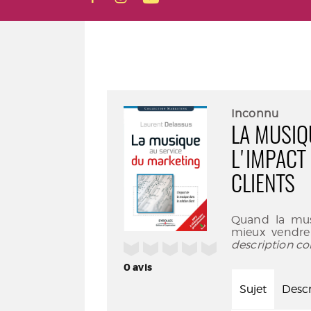
Inconnu
LA MUSIQ
L'IMPACT
CLIENTS
Quand la mus
mieux vendre 
description co
/5
0
avis
Sujet
Descr