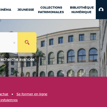
COLLECTIONS
BIBLIOTHÈQUE
CINÉMA
JEUNESSE
PATRIMONIALES
NUMÉRIQUE
Recherche avancée
achat
Se former en ligne
infolettres