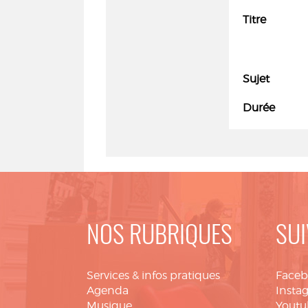
Titre
Sujet
Durée
NOS RUBRIQUES
SUI
Services & infos pratiques
Face
Agenda
Insta
Musique
Youtu