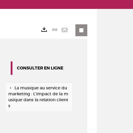
Lien
Exports
permanent
Envoyer
(Nouvelle
par
fenêtre)
mail
CONSULTER EN LIGNE
La musique au service du
marketing : L'impact de la m
usique dans la relation client
s