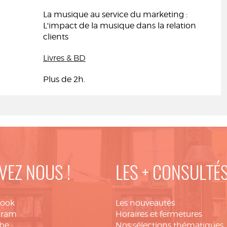
La musique au service du marketing :
L'impact de la musique dans la relation
clients
Livres & BD
Plus de 2h.
VEZ NOUS !
LES + CONSULTÉ
book
Les nouveautés
gram
Horaires et fermetures
be
Nos sélections thématiques