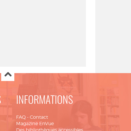
S
INFORMATIONS
FAQ
-
Contact
Magazine EnVue
Des bibliothèques accessibles