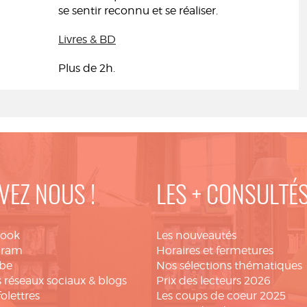
se sentir reconnu et se réaliser.
Livres & BD
Plus de 2h.
VEZ NOUS !
LES + CONSULTÉ
book
Les nouveautés
gram
Horaires et fermetures
be
Nos sélections thématiques
 réseaux sociaux & blogs
Prix des lecteurs 2026
folettres
Les coups de coeur 2025