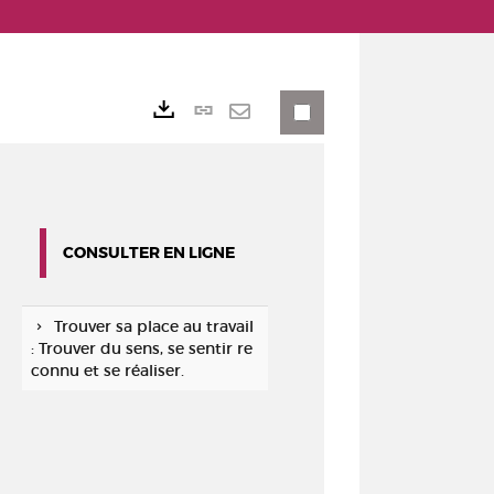
Lien
Exports
permanent
Envoyer
(Nouvelle
par
fenêtre)
mail
CONSULTER EN LIGNE
Trouver sa place au travail
: Trouver du sens, se sentir re
connu et se réaliser.