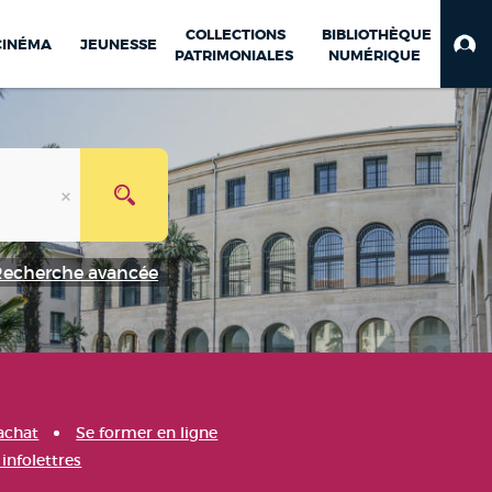
COLLECTIONS
BIBLIOTHÈQUE
CINÉMA
JEUNESSE
PATRIMONIALES
NUMÉRIQUE
Recherche avancée
achat
Se former en ligne
infolettres