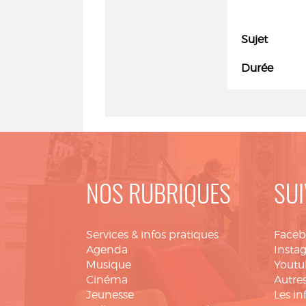
Sujet
Durée
NOS RUBRIQUES
SUI
Services & infos pratiques
Face
Agenda
Insta
Musique
Youtu
Cinéma
Autres
Jeunesse
Les in