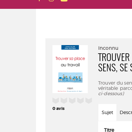
Inconnu
TROUVER 
SENS, SE 
Trouver du sens
véritable parco
ci-dessous)
/5
0
avis
Sujet
Descr
Titre