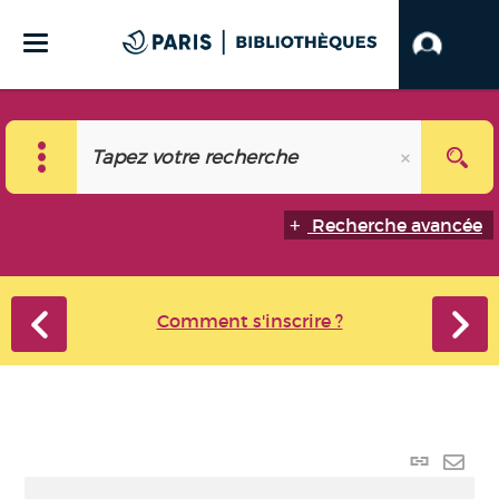
Recherche avancée
Comment s'inscrire ?
Lien
perma
Envo