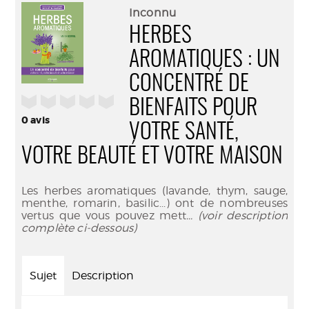
(Nouve
par
Inconnu
fenêtr
mail
HERBES
AROMATIQUES : UN
CONCENTRÉ DE
/5
BIENFAITS POUR
0
avis
VOTRE SANTÉ,
VOTRE BEAUTÉ ET VOTRE MAISON
Les herbes aromatiques (lavande, thym, sauge,
menthe, romarin, basilic...) ont de nombreuses
vertus que vous pouvez mett
... (voir description
complète ci-dessous)
Sujet
Description