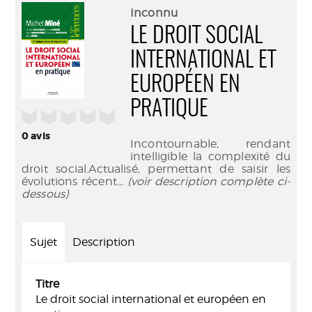
(Nouve
par
Inconnu
fenêtr
mail
LE DROIT SOCIAL
INTERNATIONAL ET
EUROPÉEN EN
PRATIQUE
/5
0
avis
Incontournable, rendant
intelligible la complexité du
droit social.Actualisé, permettant de saisir les
évolutions récent
... (voir description complète ci-
dessous)
Sujet
Description
Titre
Le droit social international et européen en