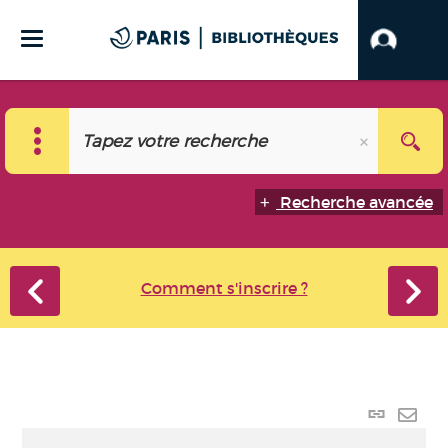
Recherche avancée
Comment s'inscrire ?
Lien
perma
Envo