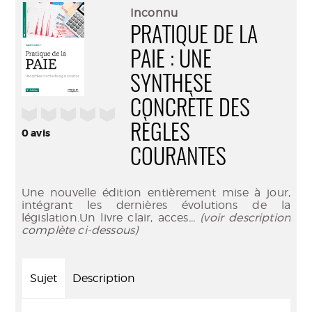
(Nouve
par
Inconnu
fenêtr
mail
PRATIQUE DE LA
PAIE : UNE
SYNTHESE
CONCRÈTE DES
/5
RÈGLES
0
avis
COURANTES
Une nouvelle édition entièrement mise à jour,
intégrant les dernières évolutions de la
législation.Un livre clair, acces
... (voir description
complète ci-dessous)
Sujet
Description