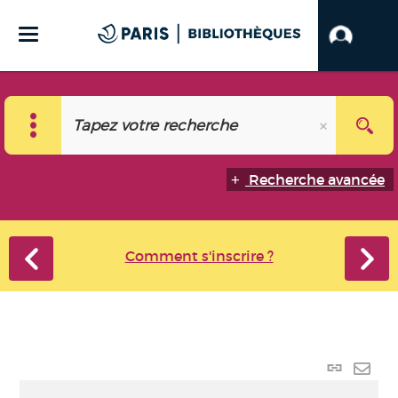
Recherche avancée
Comment s'inscrire ?
Lien
perma
Envo