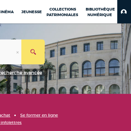
COLLECTIONS
BIBLIOTHÈQUE
CINÉMA
JEUNESSE
PATRIMONIALES
NUMÉRIQUE
Recherche avancée
achat
Se former en ligne
infolettres