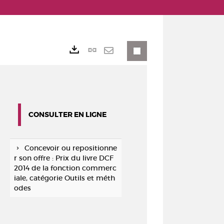
Lien
Exports
permanent
Envoyer
(Nouvelle
par
fenêtre)
mail
CONSULTER EN LIGNE
Concevoir ou repositionne
r son offre : Prix du livre DCF
2014 de la fonction commerc
iale, catégorie Outils et méth
odes