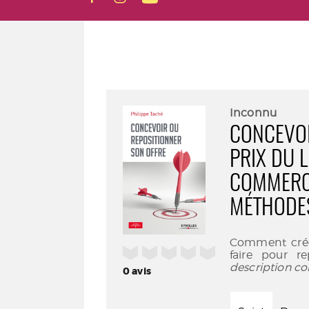
Inconnu
CONCEVOI
PRIX DU 
COMMERCI
MÉTHODE
Comment créer
/5
faire pour re
description co
0
avis