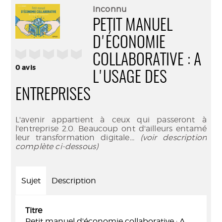
(Nouve
par
Inconnu
fenêtr
mail
PETIT MANUEL
D'ÉCONOMIE
/5
COLLABORATIVE : A
0
avis
L'USAGE DES
ENTREPRISES
L'avenir appartient à ceux qui passeront à
l'entreprise 2.0. Beaucoup ont d'ailleurs entamé
leur transformation digitale
... (voir description
complète ci-dessous)
Sujet
Description
Titre
Petit manuel d'économie collaborative : A