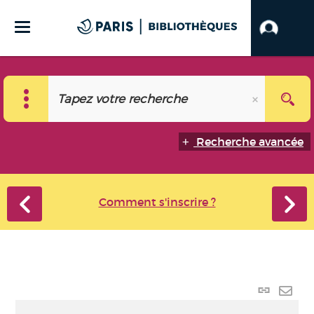
Recherche avancée
Comment s'inscrire ?
Lien
perma
Envo