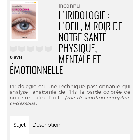
(Nouve
par
Inconnu
fenêtr
mail
L'IRIDOLOGIE :
L'OEIL, MIROIR DE
NOTRE SANTÉ
PHYSIQUE,
/5
0
avis
MENTALE ET
ÉMOTIONNELLE
L’iridologie est une technique passionnante qui
analyse l’anatomie de l’iris, la partie colorée de
notre œil, afin d’obt
... (voir description complète
ci-dessous)
Sujet
Description