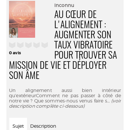
(Nouve
par
Inconnu
fenêtr
mail
AU CŒUR DE
L'ALIGNEMENT :
AUGMENTER SON
TAUX VIBRATOIRE
/5
0
avis
POUR TROUVER SA
MISSION DE VIE ET DÉPLOYER
SON ÂME
Un alignement aussi bien intérieur
qu’extérieurComment ne pas passer à côté de
notre vie ? Que sommes-nous venus faire s
... (voir
description complète ci-dessous)
Sujet
Description