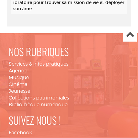
ibratoire pour trouver sa mission de vie et déployer
son âme
NOS RUBRIQUES
Services & infos pratiques
Agenda
Musique
Cinéma
Jeunesse
Collections patrimoniales
Bibliothèque numérique
SUIVEZ NOUS !
Facebook