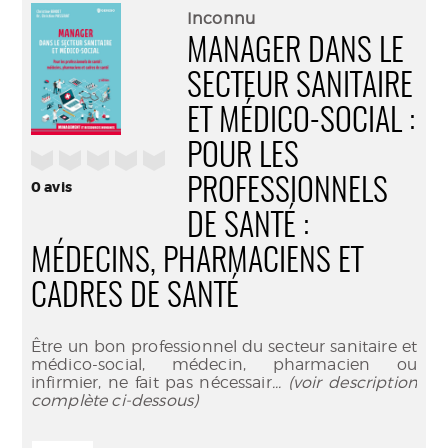
(Nouve
par
Inconnu
fenêtr
mail
MANAGER DANS LE
SECTEUR SANITAIRE
ET MÉDICO-SOCIAL :
POUR LES
/5
PROFESSIONNELS
0
avis
DE SANTÉ :
MÉDECINS, PHARMACIENS ET
CADRES DE SANTÉ
Être un bon professionnel du secteur sanitaire et
médico-social, médecin, pharmacien ou
infirmier, ne fait pas nécessair
... (voir description
complète ci-dessous)