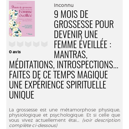
(Nouve
par
Inconnu
fenêtr
mail
9 MOIS DE
GROSSESSE POUR
DEVENIR UNE
/5
FEMME ÉVEILLÉE :
0
avis
MANTRAS,
MÉDITATIONS, INTROSPECTIONS...
FAITES DE CE TEMPS MAGIQUE
UNE EXPÉRIENCE SPIRITUELLE
UNIQUE
La grossesse est une métamorphose physique,
physiologique et psychologique. Et si celle que
vous vivez actuellement étai
... (voir description
complète ci-dessous)