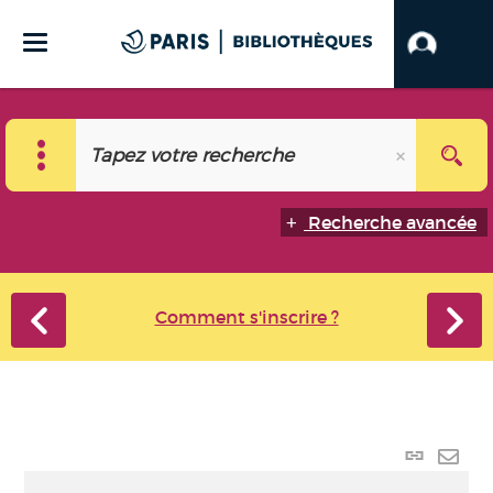
Recherche avancée
Comment s'inscrire ?
Lien
perma
Envo