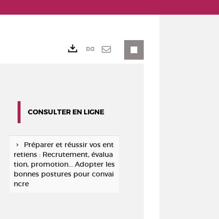
Lien
Exports
permanent
Envoyer
(Nouvelle
par
fenêtre)
mail
CONSULTER EN LIGNE
Préparer et réussir vos ent
retiens : Recrutement, évalua
tion, promotion... Adopter les
bonnes postures pour convai
ncre