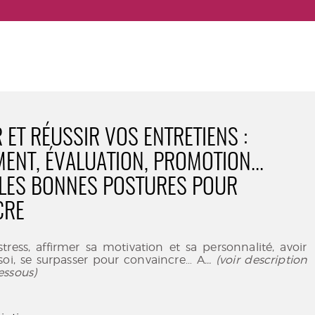
 ET RÉUSSIR VOS ENTRETIENS :
ENT, ÉVALUATION, PROMOTION...
LES BONNES POSTURES POUR
CRE
stress, affirmer sa motivation et sa personnalité, avoir
soi, se surpasser pour convaincre… A
... (voir description
essous)