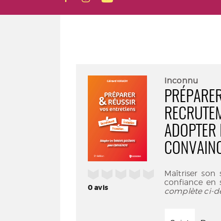
Inconnu
PRÉPARER
RECRUTEM
ADOPTER 
CONVAIN
/5
Maîtriser son 
confiance en 
0
avis
complète ci-d