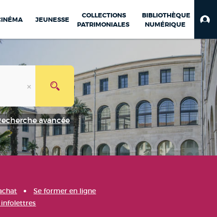
COLLECTIONS
BIBLIOTHÈQUE
CINÉMA
JEUNESSE
PATRIMONIALES
NUMÉRIQUE
Recherche avancée
achat
Se former en ligne
infolettres