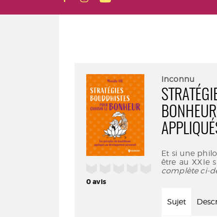
Inconnu
STRATÉGI
BONHEUR 
APPLIQUÉ
Et si une philo
être au XXIe 
/5
complète ci-d
0
avis
Sujet
Descr