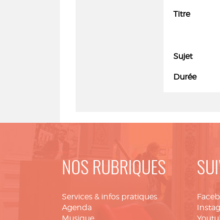
Titre
Sujet
Durée
NOS RUBRIQUES
SUI
Services & infos pratiques
Face
Agenda
Insta
Musique
Youtu