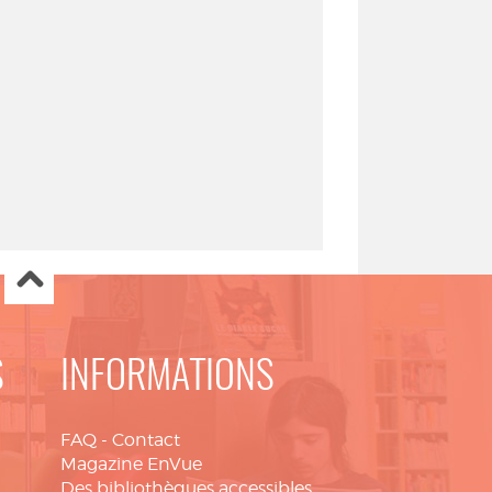
S
INFORMATIONS
FAQ
-
Contact
Magazine EnVue
Des bibliothèques accessibles