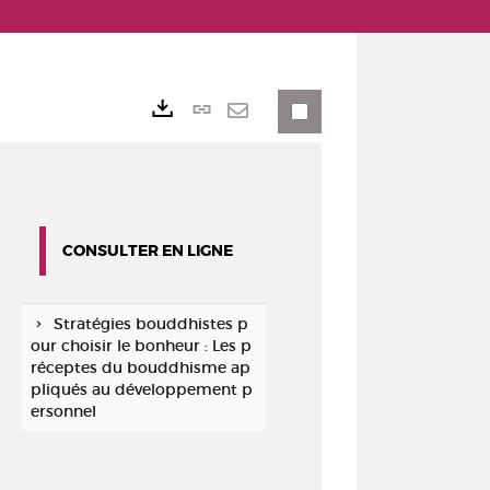
Lien
Exports
permanent
Envoyer
(Nouvelle
par
fenêtre)
mail
CONSULTER EN LIGNE
Stratégies bouddhistes p
our choisir le bonheur : Les p
réceptes du bouddhisme ap
pliqués au développement p
ersonnel