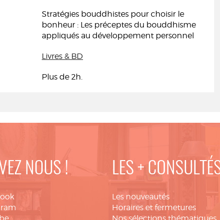
Stratégies bouddhistes pour choisir le
bonheur : Les préceptes du bouddhisme
appliqués au développement personnel
Livres & BD
Plus de 2h.
VEZ NOUS !
LES + CONSULTÉ
book
Les nouveautés
gram
Horaires et fermetures
be
Nos sélections thématiques