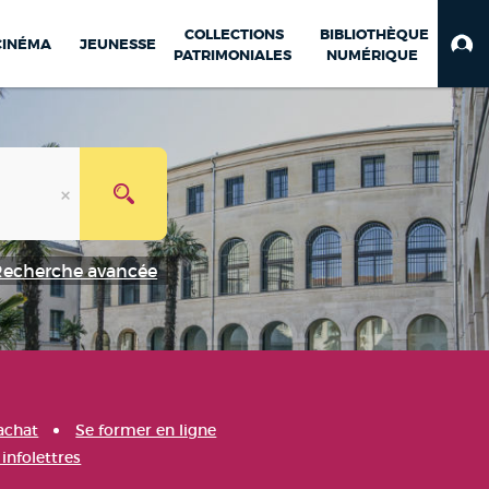
COLLECTIONS
BIBLIOTHÈQUE
CINÉMA
JEUNESSE
PATRIMONIALES
NUMÉRIQUE
Recherche avancée
achat
Se former en ligne
infolettres