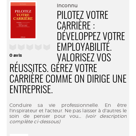
(Nouve
par
Inconnu
fenêtr
mail
PILOTEZ VOTRE
CARRIÈRE :
DÉVELOPPEZ VOTRE
EMPLOYABILITÉ.
/5
0
avis
VALORISEZ VOS
RÉUSSITES. GÉREZ VOTRE
CARRIÈRE COMME ON DIRIGE UNE
ENTREPRISE.
Conduire sa vie professionnelle. En être
l'inspirateur et l'acteur. Ne pas laisser à d'autres le
soin de penser pour vou
... (voir description
complète ci-dessous)