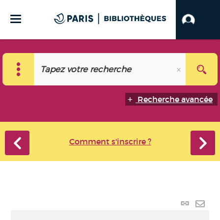
Recherche avancée
Comment s'inscrire ?
Lien
perma
Envo