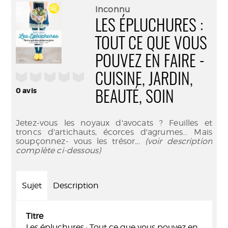
(Nouve
par
Inconnu
fenêtr
mail
LES ÉPLUCHURES :
TOUT CE QUE VOUS
POUVEZ EN FAIRE -
/5
CUISINE, JARDIN,
0
avis
BEAUTÉ, SOIN
Jetez-vous les noyaux d'avocats ? Feuilles et
troncs d'artichauts, écorces d'agrumes... Mais
soupçonnez- vous les trésor
... (voir description
complète ci-dessous)
Sujet
Description
Titre
Les épluchures : Tout ce que vous pouvez en