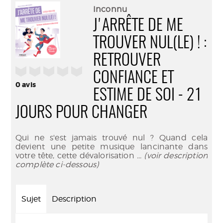
(Nouve
par
Inconnu
fenêtr
mail
J'ARRÊTE DE ME
TROUVER NUL(LE) ! :
RETROUVER
/5
CONFIANCE ET
0
avis
ESTIME DE SOI - 21
JOURS POUR CHANGER
Qui ne s'est jamais trouvé nul ? Quand cela
devient une petite musique lancinante dans
votre tête, cette dévalorisation
... (voir description
complète ci-dessous)
Sujet
Description