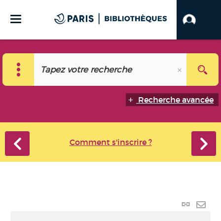
Recherche avancée
Comment s'inscrire ?
Lien
perma
Envo