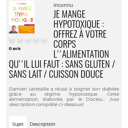
(Nouve
par
Inconnu
fenêtr
mail
JE MANGE
HYPOTOXIQUE :
OFFREZ À VOTRE
/5
CORPS
0
avis
L''ALIMENTATION
QU''IL LUI FAUT : SANS GLUTEN /
SANS LAIT / CUISSON DOUCE
Damien Leretaille a réussi à soigner son diabète
grâce au régime hypotoxique. Cette
alimentation, élaborée par le Docteu
... (voir
description complète ci-dessous)
Sujet
Description