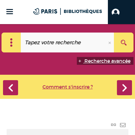
Recherche avancée
Comment s'inscrire ?
Lien
perma
Envo