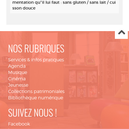
mentation qu''il lui faut : sans gluten / sans lait / cui
sson douce
NOS RUBRIQUES
Services & infos pratiques
Agenda
Musique
Cinéma
Jeunesse
Collections patrimoniales
Bibliothèque numérique
SUIVEZ NOUS !
Facebook