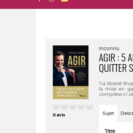
Inconnu
AGIR : 5
QUITTER S
"La liberté fin
la mise en ga
complète ci-d
/5
Sujet
Descr
0
avis
Titre