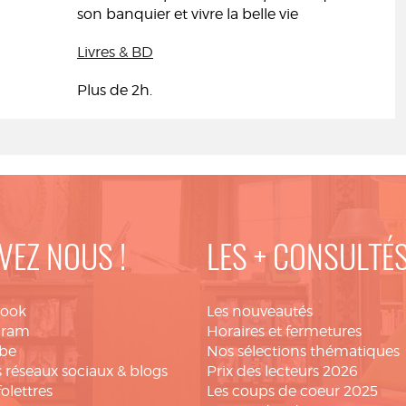
son banquier et vivre la belle vie
Livres & BD
Plus de 2h.
VEZ NOUS !
LES + CONSULTÉ
book
Les nouveautés
gram
Horaires et fermetures
be
Nos sélections thématiques
 réseaux sociaux & blogs
Prix des lecteurs 2026
folettres
Les coups de coeur 2025