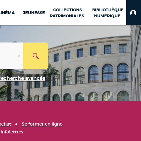
COLLECTIONS
BIBLIOTHÈQUE
CINÉMA
JEUNESSE
PATRIMONIALES
NUMÉRIQUE
Recherche avancée
achat
Se former en ligne
infolettres