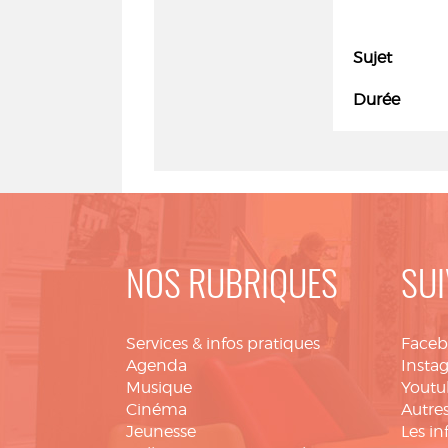
Sujet
Durée
NOS RUBRIQUES
SUI
Services & infos pratiques
Face
Agenda
Insta
Musique
Youtu
Cinéma
Autres
Jeunesse
Les in