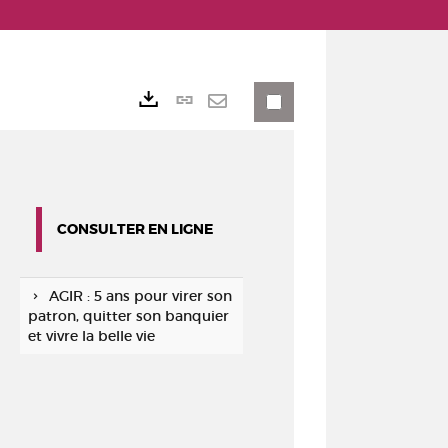
Lien
Exports
permanent
Envoyer
(Nouvelle
par
fenêtre)
mail
CONSULTER EN LIGNE
AGIR : 5 ans pour virer son
patron, quitter son banquier
et vivre la belle vie