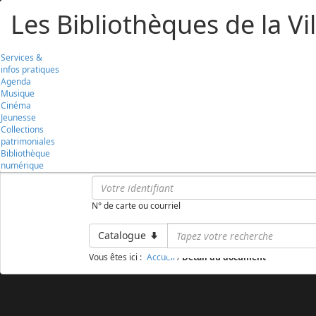
Aller
Aller
Aller
Les Bibliothèques de la Vil
au
au
à
menu
contenu
la
recherche
Services &
infos pratiques
Agenda
Musique
Cinéma
Jeunesse
Collections
patrimoniales
Bibliothèque
numérique
N° de carte ou courriel
Catalogue
Vous êtes ici :
Accueil
/
Détail du document
Aller
Aller
Aller
au
au
à
menu
contenu
la