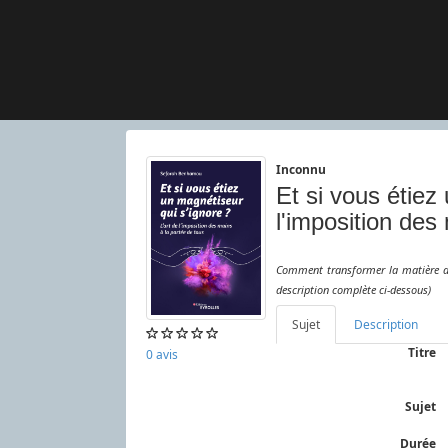
Inconnu
Et si vous étiez
l'imposition des
Comment transformer la matière d'
description complète ci-dessous)
Sujet
Description
/5
Titre
0
avis
Sujet
Durée