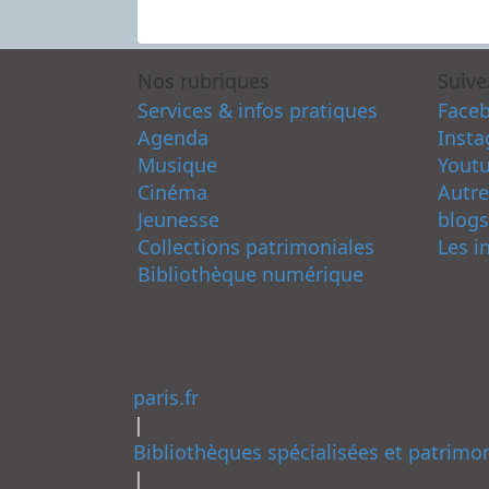
Nos rubriques
Suive
Services & infos pratiques
Face
Agenda
Inst
Musique
Yout
Cinéma
Autre
Jeunesse
blogs
Collections patrimoniales
Les i
Bibliothèque numérique
paris.fr
|
Bibliothèques spécialisées et patrimo
|