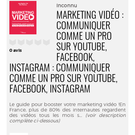
(Nouve
par
Inconnu
fenêtr
mail
MARKETING VIDÉO :
COMMUNIQUER
COMME UN PRO
/5
SUR YOUTUBE,
0
avis
FACEBOOK,
INSTAGRAM : COMMUNIQUER
COMME UN PRO SUR YOUTUBE,
FACEBOOK, INSTAGRAM
Le guide pour booster votre marketing vidéo !En
France, plus de 80% des internautes regardent
des vidéos tous les mois s
... (voir description
complète ci-dessous)