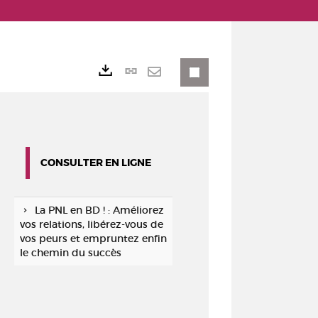
Lien
Exports
permanent
Envoyer
(Nouvelle
par
fenêtre)
mail
CONSULTER EN LIGNE
La PNL en BD ! : Améliorez
vos relations, libérez-vous de
vos peurs et empruntez enfin
le chemin du succès