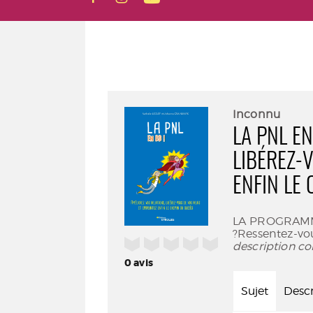
Inconnu
LA PNL EN
LIBÉREZ-
ENFIN LE
LA PROGRAMM
?Ressentez-vou
/5
description co
0
avis
Sujet
Descr