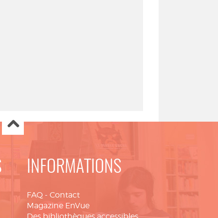
S
INFORMATIONS
FAQ
-
Contact
Magazine EnVue
Des bibliothèques accessibles