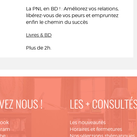
La PNL en BD ! : Améliorez vos relations,
libérez-vous de vos peurs et empruntez
enfin le chemin du succès
Livres & BD
Plus de 2h.
VEZ NOUS !
LES + CONSULTÉ
book
Les nouveautés
gram
Horaires et fermetures
be
Nos sélections thématiques