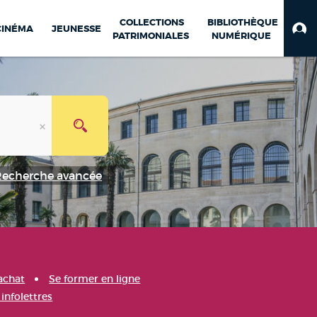
COLLECTIONS
BIBLIOTHÈQUE
CINÉMA
JEUNESSE
PATRIMONIALES
NUMÉRIQUE
Recherche avancée
achat
Se former en ligne
infolettres