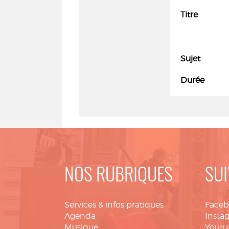
Titre
Sujet
Durée
NOS RUBRIQUES
SUI
Services & infos pratiques
Face
Agenda
Insta
Musique
Youtu