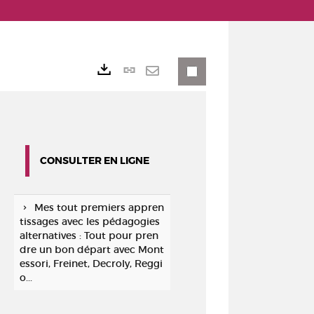
Lien
Exports
permanent
Envoyer
(Nouvelle
par
fenêtre)
mail
CONSULTER EN LIGNE
Mes tout premiers appren
tissages avec les pédagogies
alternatives : Tout pour pren
dre un bon départ avec Mont
essori, Freinet, Decroly, Reggi
o...