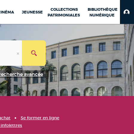
COLLECTIONS
BIBLIOTHÈQUE
CINÉMA
JEUNESSE
PATRIMONIALES
NUMÉRIQUE
Recherche avancée
achat
Se former en ligne
infolettres