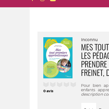
Inconnu
MES TOUT
LES PÉDA
PRENDRE 
FREINET, 
/5
Pour bien app
enfants appr
0
avis
description co