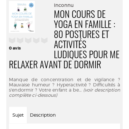
(Nouve
par
Inconnu
fenêtr
mail
MON COURS DE
YOGA EN FAMILLE :
80 POSTURES ET
/5
ACTIVITÉS
0
avis
LUDIQUES POUR ME
RELAXER AVANT DE DORMIR
Manque de concentration et de vigilance ?
Mauvaise humeur ? Hyperactivité ? Difficultés à
s'endormir ? Votre enfant a be
... (voir description
complète ci-dessous)
Sujet
Description