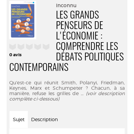
(Nouve
par
Inconnu
fenêtr
mail
LES GRANDS
PENSEURS DE
L'ÉCONOMIE :
COMPRENDRE LES
/5
0
avis
DÉBATS POLITIQUES
CONTEMPORAINS
Qu’est-ce qui réunit Smith, Polanyi, Friedman,
Keynes, Marx et Schumpeter ? Chacun, à sa
manière, refuse les grilles de
... (voir description
complète ci-dessous)
Sujet
Description