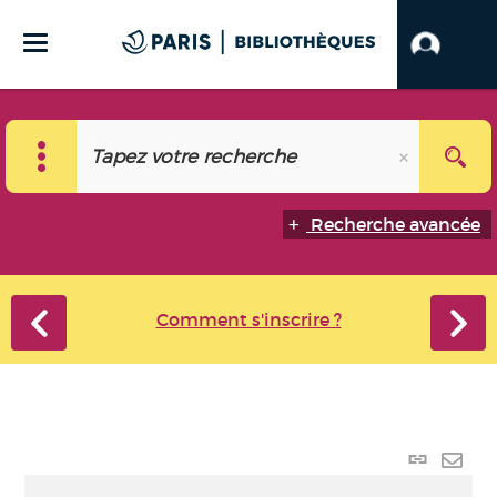
Recherche avancée
Comment s'inscrire ?
Lien
perma
Envo