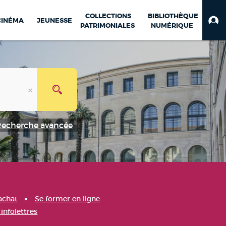
COLLECTIONS
BIBLIOTHÈQUE
CINÉMA
JEUNESSE
PATRIMONIALES
NUMÉRIQUE
Recherche avancée
achat
Se former en ligne
infolettres