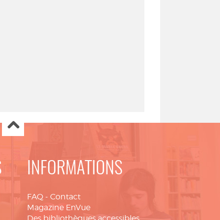
S
INFORMATIONS
FAQ
-
Contact
Magazine EnVue
Des bibliothèques accessibles