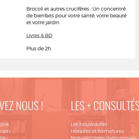
Brocoli et autres crucifères : Un concentré
de bienfaits pour votre santé, votre beauté
et votre jardin
Livres & BD
Plus de 2h.
VEZ NOUS !
LES + CONSULTÉ
book
Les nouveautés
gram
Horaires et fermetures
be
Nos sélections thématiques