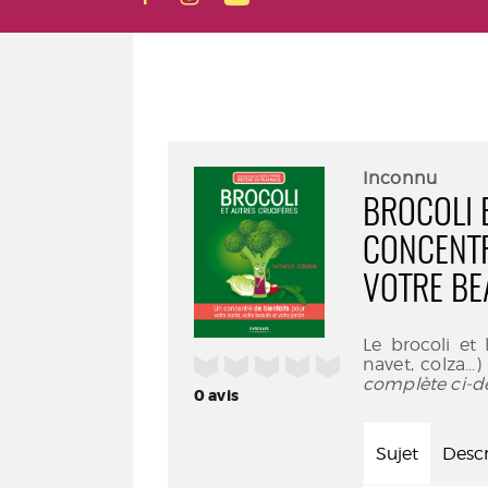
Inconnu
BROCOLI 
CONCENTR
VOTRE BE
Le brocoli et 
/5
navet, colza..
complète ci-d
0
avis
Sujet
Descr