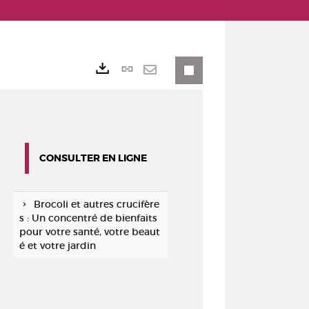
Lien
Exports
permanent
Envoyer
(Nouvelle
par
fenêtre)
mail
CONSULTER EN LIGNE
Brocoli et autres crucifère
s : Un concentré de bienfaits
pour votre santé, votre beaut
é et votre jardin