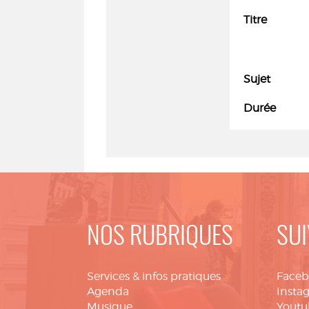
Titre
Sujet
Durée
NOS RUBRIQUES
SUI
Services & infos pratiques
Face
Agenda
Insta
Musique
Youtu