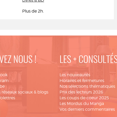
Livres & BD
Plus de 2h.
VEZ NOUS !
LES + CONSULTÉ
book
Les nouveautés
gram
Horaires et fermetures
be
Nos sélections thématiques
 réseaux sociaux & blogs
Prix des lecteurs 2026
folettres
Les coups de coeur 2025
Les Mordus du Manga
Vos derniers commentaires