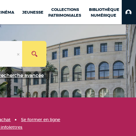
COLLECTIONS
BIBLIOTHÈQUE
CINÉMA
JEUNESSE
PATRIMONIALES
NUMÉRIQUE
Recherche avancée
achat
Se former en ligne
infolettres