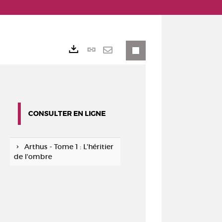
Lien
Exports
permanent
Envoyer
(Nouvelle
par
fenêtre)
mail
CONSULTER EN LIGNE
Arthus - Tome 1 : L'héritier
de l'ombre