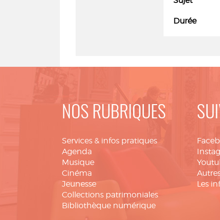
Sujet
Durée
NOS RUBRIQUES
SUI
Services & infos pratiques
Face
Agenda
Insta
Musique
Youtu
Cinéma
Autres
Jeunesse
Les in
Collections patrimoniales
Bibliothèque numérique