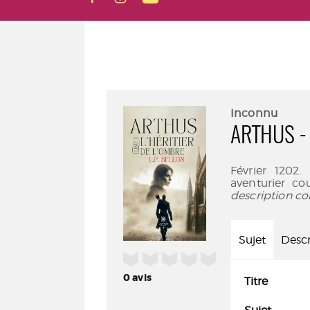
Inconnu
ARTHUS - 
Février 1202
aventurier co
description co
Sujet
Descr
/5
0
avis
Titre