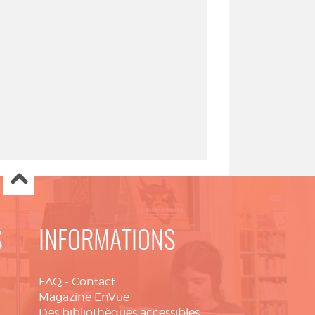
S
INFORMATIONS
FAQ
-
Contact
Magazine EnVue
Des bibliothèques accessibles