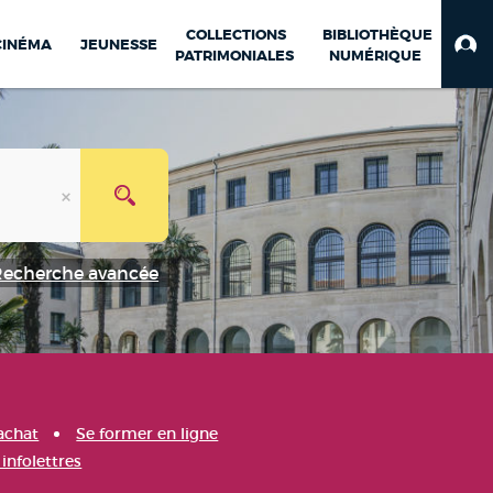
COLLECTIONS
BIBLIOTHÈQUE
CINÉMA
JEUNESSE
PATRIMONIALES
NUMÉRIQUE
Recherche avancée
achat
Se former en ligne
infolettres