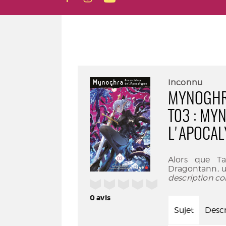
Inconnu
MYNOGHRA
T03 : MY
L'APOCAL
Alors que Ta
Dragontann, u
description co
/5
0
avis
Sujet
Descr