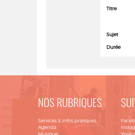
Titre
Sujet
Durée
NOS RUBRIQUES
SUI
Services & infos pratiques
Face
Agenda
Insta
Musique
Youtu