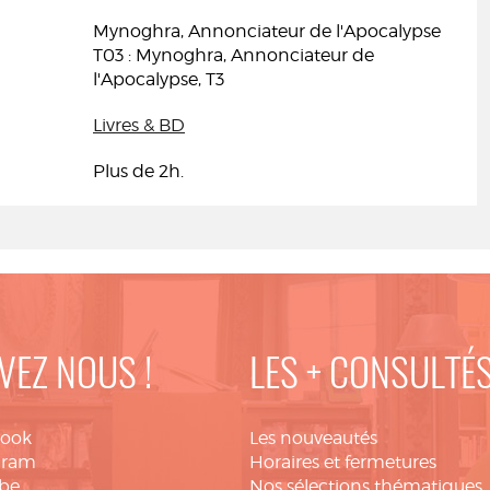
Mynoghra, Annonciateur de l'Apocalypse
T03 : Mynoghra, Annonciateur de
l'Apocalypse, T3
Livres & BD
Plus de 2h.
VEZ NOUS !
LES + CONSULTÉ
book
Les nouveautés
gram
Horaires et fermetures
be
Nos sélections thématiques