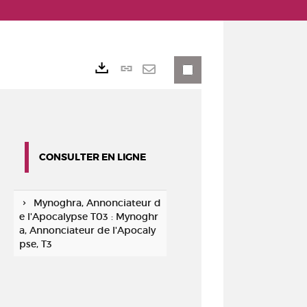
Lien
Exports
permanent
Envoyer
(Nouvelle
par
fenêtre)
mail
CONSULTER EN LIGNE
Mynoghra, Annonciateur d
e l'Apocalypse T03 : Mynoghr
a, Annonciateur de l'Apocaly
pse, T3