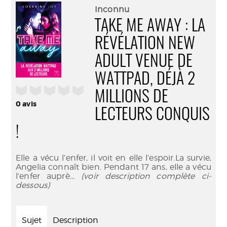
(Nouve
par
Inconnu
fenêtr
mail
TAKE ME AWAY : LA
RÉVÉLATION NEW
ADULT VENUE DE
WATTPAD, DÉJÀ 2
/5
MILLIONS DE
0
avis
LECTEURS CONQUIS
!
Elle a vécu l’enfer, il voit en elle l’espoir.La survie,
Angelia connaît bien. Pendant 17 ans, elle a vécu
l’enfer auprè
... (voir description complète ci-
dessous)
Sujet
Description