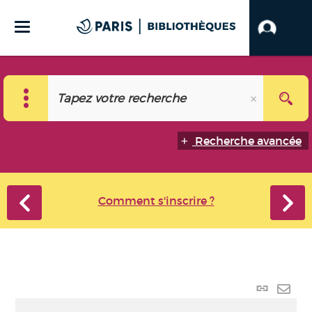
Recherche avancée
Comment s'inscrire ?
Lien
perma
Envo