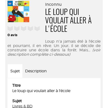
(Nouve
par
Inconnu
fenêtr
mail
LE LOUP QUI
VOULAIT ALLER À
/5
L'ÉCOLE
0
avis
Loup n'a jamais été à l'école
et pourtant, il en rêve. Un jour, il se décide de
construire une école dans la forêt. Mais
... (voir
description complète ci-dessous)
Sujet
Description
Titre
Le loup qui voulait aller à l'école
Sujet
Livres & BD