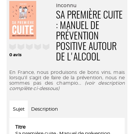
(Nouve
par
Inconnu
fenêtr
mail
SA PREMIÈRE CUITE
: MANUEL DE
PRÉVENTION
POSITIVE AUTOUR
/5
0
avis
DE L'ALCOOL
En France, nous produisons de bons vins, mais
lorsqu’il s’agit de faire de la prévention, nous ne
sommes pas des champio
... (voir description
complète ci-dessous)
Sujet
Description
Titre
Sa première cuite : Manuel de prévention