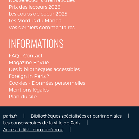
Nos sélections thématiques
Prix des lecteurs 2026
Les coups de coeur 2025
Les Mordus du Manga
Vos derniers commentaires
INFORMATIONS
FAQ
-
Contact
Magazine EnVue
Des bibliothèques accessibles
Foreign in Paris ?
Cookies
-
Données personnelles
Mentions légales
Plan du site
|
|
paris.fr
Bibliothèques spécialisées et patrimoniales
|
Les conservatoires de la ville de Paris
|
Accessibilité : non conforme