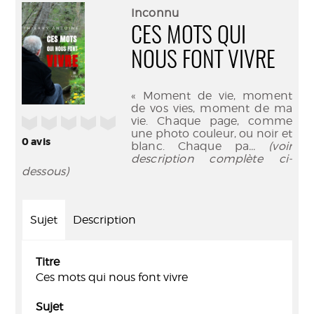
(Nouve
par
Inconnu
fenêtr
mail
CES MOTS QUI
NOUS FONT VIVRE
« Moment de vie, moment
de vos vies, moment de ma
/5
vie. Chaque page, comme
une photo couleur, ou noir et
0
avis
blanc. Chaque pa
... (voir
description complète ci-
dessous)
Sujet
Description
Titre
Ces mots qui nous font vivre
Sujet